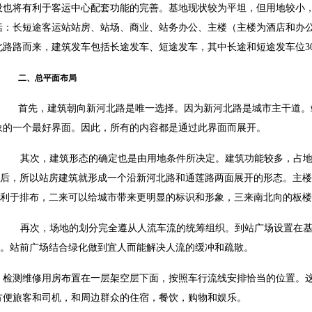
设也将有利于客运中心配套功能的完善。基地现状较为平坦，但用地较小，不
括：长短途客运站站房、站场、商业、站务办公、主楼（主楼为酒店和办公
北路路而来，建筑发车包括长途发车、短途发车，其中长途和短途发车位30
二、总平面布局
，建筑朝向新河北路是唯一选择。因为新河北路是城市主干道。站
象的一个最好界面。因此，所有的内容都是通过此界面而展开。
其次，建筑形态的确定也是由用地条件所决定。建筑功能较多，占
后，所以站房建筑就形成一个沿新河北路和通莲路两面展开的形态。主楼
利于排布，二来可以给城市带来更明显的标识和形象，三来南北向的板楼
再次，场地的划分完全遵从人流车流的统筹组织。到站广场设置在
。站前广场结合绿化做到宜人而能解决人流的缓冲和疏散。
，检测维修用房布置在一层架空层下面，按照车行流线安排恰当的位置。
方便旅客和司机，和周边群众的住宿，餐饮，购物和娱乐。