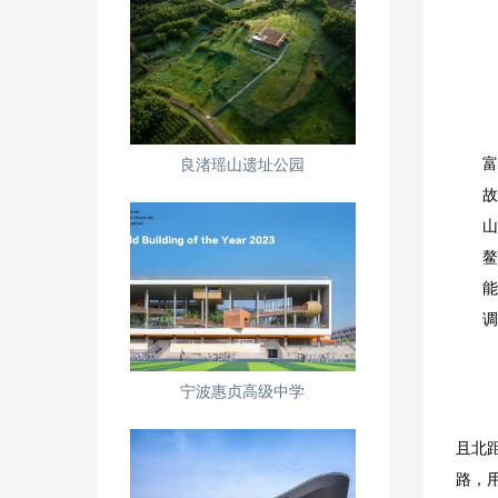
良渚瑶山遗址公园
富
故
山
鳌
能
调
宁波惠贞高级中学
鳌江
且北
路，