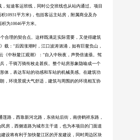
线，短途客运班线，同时公交班线也从站内通过。项目
积10931平方米)，包括客运主站房，附属商业及办
为10046平方米。
一个合理的契合点。这样既满足实际需要，又使得建筑
》载：“后因涨潮时，江口波涛汹涌，如有巨鳌负山，
云《中秋鳌江观潮》：“自入中秋夜，声势倍速亟。驾
兵，千骑万骑衔枚走甚疾。整个站房形象隐喻成一个
形体，表达车站的动感和车站的机械美感。在建筑功
朗，环境景观大气舒适，建筑与周围的的环境相互协
莲路，西靠新河北路，东依站后街，南傍鹤祥东路，
为民房，西侧道路为城市主干道，也为本项目的门面道
的建设将有利于加快鳌江区的开发建设，同时周边区块