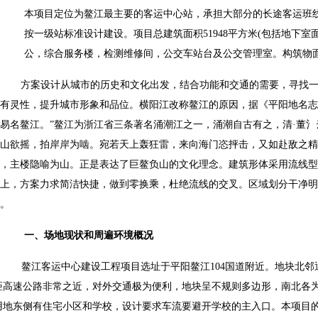
本项目定位为鳌江最主要的客运中心站，承担大部分的长途客运班
按一级站标准设计建设。项目总建筑面积51948平方米(包括地下室面
公，综合服务楼，检测维修间，公交车站台及公交管理室。构筑物面积
方案设计从城市的历史和文化出发，结合功能和交通的需要，寻找
有灵性，提升城市形象和品位。横阳江改称鳌江的原因，据《平阳地名志
易名鳌江。”鳌江为浙江省三条著名涌潮江之一，涌潮自古有之，清·董氵
山欲摇，拍岸岸为啮。宛若天上轰狂雷，来向海门恣抨击，又如赴敌之精
，主楼隐喻为山。正是表达了巨鳌负山的文化理念。建筑形体采用流线型
上，方案力求简洁快捷，做到零换乘，杜绝流线的交叉。区域划分干净明
。
一、场地现状和周遍环境概况
客运中心建设工程项目选址于平阳鳌江104国道附近。地块北邻通
距高速公路非常之近，对外交通极为便利，地块呈不规则多边形，南北各
用地东侧有住宅小区和学校，设计要求车流要避开学校的主入口。本项目