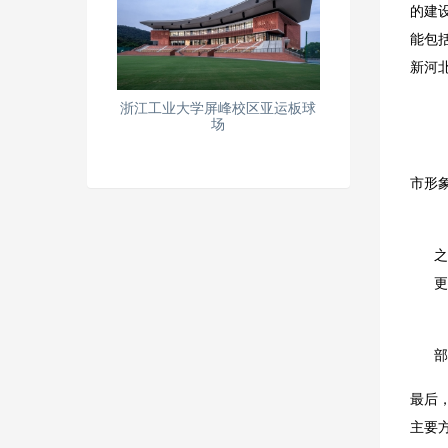
的建
能包
新河
浙江工业大学屏峰校区亚运板球
场
首先
市形
之
更
部
最后
主要