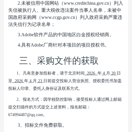
2.
未被信用中国网站（www.creditchina.gov.cn）列入
失信被执行人、重大税收违法案件当事人名单，未被中
国政府采购网（www.ccgp.gov.cn）列入政府采购严重违
法失信行为记录名单；
3.Adobe
软件产品的中国地区白金授权经销商。
4.
具有Adobe厂商针对本项目的项目授权书。
三、采购文件的获取
1
、凡有意参加投标者，请于北京时间
2026
年
4
月
20
日
至
2026
年
4
月
23
日
前
提交
投标人营业执照、授权委托书加盖
投标人印章、委托人身份证及联系方式。
2
、报名方式：因学校防控影响，接受投标人通过网上邮箱
提交扫描件的方式提交上述资料，报名邮箱：
674994487@qq.com
。
3
、招标文件免费获取。